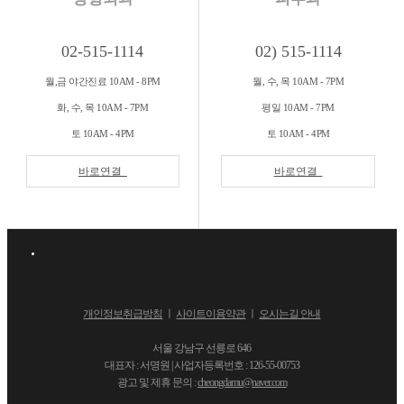
02-515-1114
02) 515-1114
월,금 야간진료 10AM - 8PM
월, 수, 목 10AM - 7PM
화, 수, 목 10AM - 7PM
평일 10AM - 7PM
토 10AM - 4PM
토 10AM - 4PM
바로연결
바로연결
개인정보취급방침
ㅣ
사이트이용약관
ㅣ
오시는길 안내
서울 강남구 선릉로 646
대표자 : 서명원 | 사업자등록번호 : 126-55-00753
광고 및 제휴 문의 :
cheongdamu@naver.com