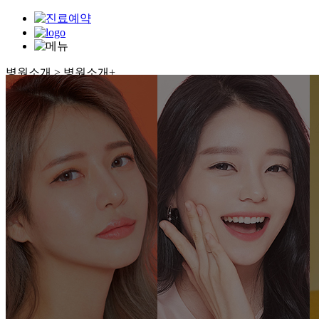
병원소개 > 병원소개
+
병원소개
의료진소개
연구와개발
수술케어프로그램
수술 후 주의사항
미디어
EVENT
공지사항
찾아오시는길