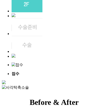
1
/
4
접수
Before & After