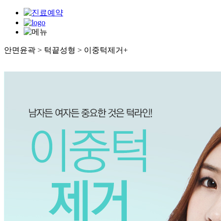
안면윤곽 > 턱끝성형 > 이중턱제거
+
사각턱성형
광대성형
- 3D광대축소술
- 퀵광대축소술
턱끝성형
- 턱끝축소술
- 무턱수술
- 주걱턱수술
- 이중턱제거
보형물성형
- 이마성형
- 앞광대성형
- 귀족성형
안면윤곽재수술