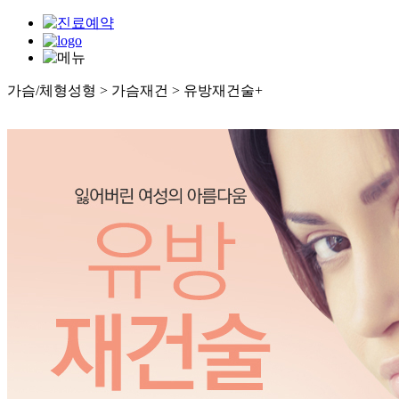
가슴/체형성형 > 가슴재건 > 유방재건술
+
가슴확대
- CDU가슴성형
- 마이크로텍스쳐
- 물방울 가슴성형
- 지방이식 가슴성형
- 필러 가슴성형
가슴축소
- 가슴축소술
- 처진가슴교정술
가슴재건
- 유두성형
- 유륜성형
- 유방재건술
- 여유증
가슴재수술