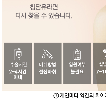
체형성형
- 지방흡입
- 복부성형
- 힙업성형
- 종아리보톡스
- 승모근보톡스