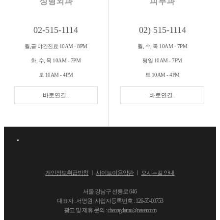
성형외과
피부과
02-515-1114
02) 515-1114
월,금 야간진료 10AM - 8PM
월, 수, 목 10AM - 7PM
화, 수, 목 10AM - 7PM
평일 10AM - 7PM
토 10AM - 4PM
토 10AM - 4PM
바로연결
바로연결
개인정보취급방침
ㅣ
사이트이용약관
ㅣ
오시는길 안내
서울 강남구 선릉로 646
대표자 : 서명원 | 사업자등록번호 : 126-55-00753
광고 및 제휴 문의 :
cheongdamu@naver.com