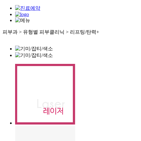
피부과 > 유형별 피부클리닉 > 리프팅/탄력
+
대표 프로그램
- CDU 울쎄라플러스
- 항산화 주사
유형별 피부클리닉
- 색소/기미/잡티
- 여드름
- 흉터/모공/재생
- 리프팅/탄력
- 보습
- 팻컷
쁘띠클리닉
- 보톡스
- 필러
- UCut 주사
비만 체형클리닉